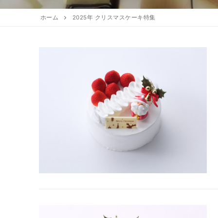
お知らせ
アクセスマップ
焼き菓子
ホーム
2025年 クリスマスケーキ特集
ギフト
全てのお知らせ
営業日
アントルメ
採用情報
季節限定商品
プリントクッキ
お客様の声