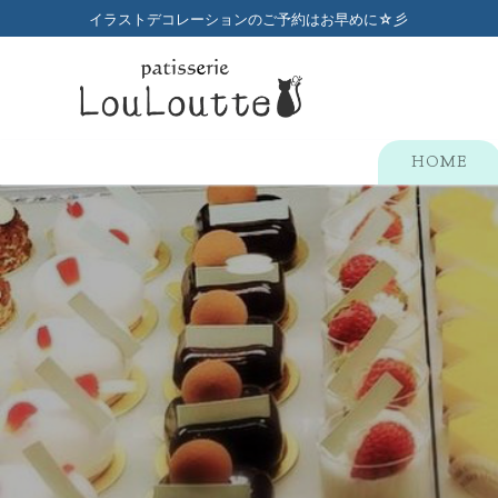
コ
イラストデコレーションのご予約はお早めに☆彡
ン
テ
ン
ツ
へ
HOME
ス
キ
ッ
プ
検
索:
HOME
メニュー
店舗のご案内
プチガトー