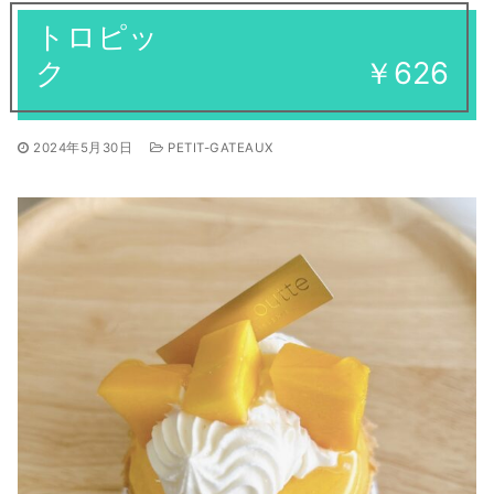
焼き菓子
トロピッ
ギフト
全てのお知らせ
営業日
アントルメ
ク ￥626
採用情報
季節限定商品
プリントクッキーのご予約について
2024年5月30日
PETIT-GATEAUX
お客様の声