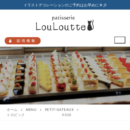
コ
イラストデコレーションのご予約はお早めに☆彡
ン
テ
ン
ツ
へ
採用情報
ス
キ
ッ
プ
検
索:
HOME
メニュー
ホーム
MENU
PETIT-GATEAUX
トロピック ￥626
店舗のご案内
プチガトー
お知らせ
アクセスマップ