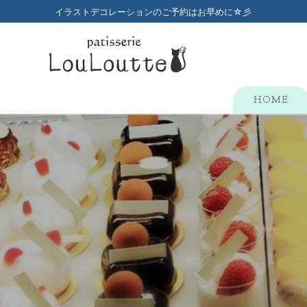
コ
イラストデコレーションのご予約はお早めに☆彡
ン
テ
ン
ツ
へ
HOME
ス
キ
ッ
プ
検
索:
HOME
メニュー
店舗のご案内
プチガトー