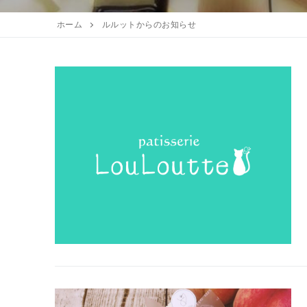
お知らせ
アクセスマップ
焼き菓子
ホーム
ルルットからのお知らせ
ギフト
全てのお知らせ
営業日
アントルメ
採用情報
季節限定商品
プリントクッキ
お客様の声