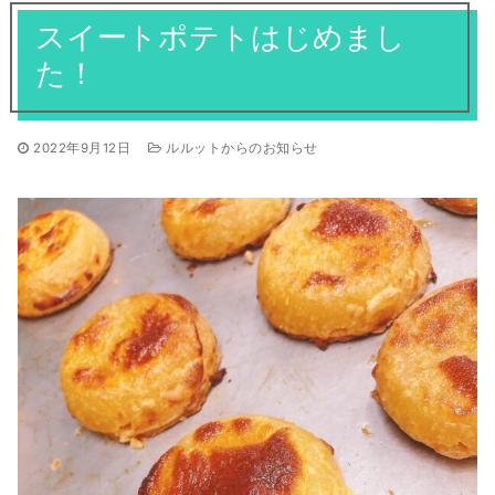
焼き菓子
スイートポテトはじめまし
ギフト
全てのお知らせ
営業日
アントルメ
た！
採用情報
季節限定商品
プリントクッキーのご予約について
2022年9月12日
ルルットからのお知らせ
お客様の声