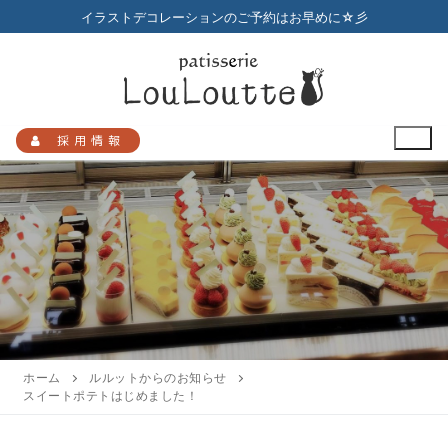
コ
イラストデコレーションのご予約はお早めに☆彡
ン
テ
ン
ツ
へ
採用情報
ス
キ
ッ
プ
検
索:
HOME
メニュー
ホーム
ルルットからのお知らせ
スイートポテトはじめました！
店舗のご案内
プチガトー
お知らせ
アクセスマップ