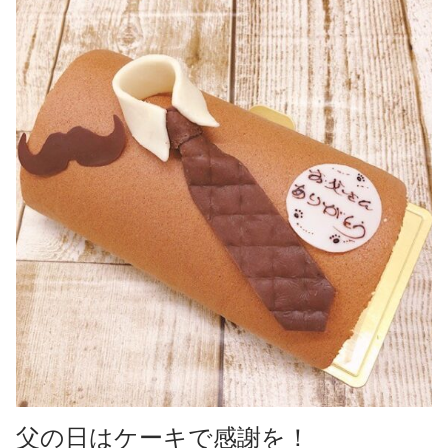
焼き菓子
ギフト
全てのお知らせ
営業日
アントルメ
採用情報
季節限定商品
プリントクッキーのご予約について
お客様の声
父の日はケーキで感謝を！