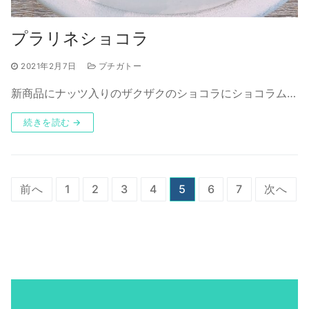
プラリネショコラ
2021年2月7日
プチガトー
新商品にナッツ入りのザクザクのショコラにショコラム…
続きを読む →
投
前へ
1
2
3
4
5
6
7
次へ
稿
の
ペ
ー
ジ