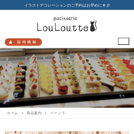
コ
イラストデコレーションのご予約はお早めに☆彡
ン
テ
ン
ツ
へ
採用情報
ス
キ
ッ
プ
検
索:
HOME
メニュー
ホーム
商品案内
ページ 5
店舗のご案内
プチガトー
お知らせ
アクセスマップ