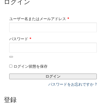
ログイン
焼き菓子
ギフト
全てのお知らせ
営業日
アントルメ
必
ユーザー名またはメールアドレス
*
採用情報
季節限定商品
須
プリントクッキーのご予約について
必
パスワード
*
お客様の声
須
ログイン状態を保存
ログイン
パスワードをお忘れですか ?
登録