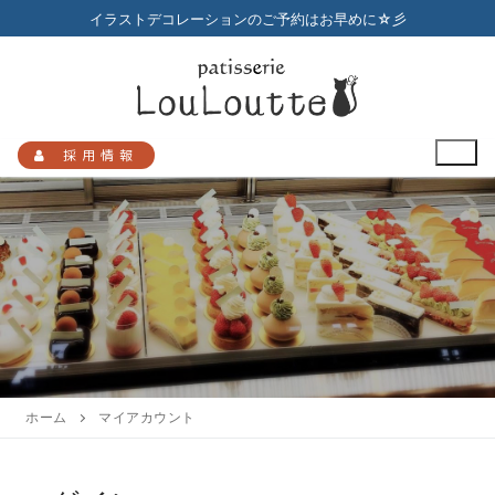
コ
イラストデコレーションのご予約はお早めに☆彡
ン
テ
ン
ツ
へ
採用情報
ス
キ
ッ
プ
検
索:
HOME
メニュー
ホーム
マイアカウント
店舗のご案内
プチガトー
お知らせ
アクセスマップ