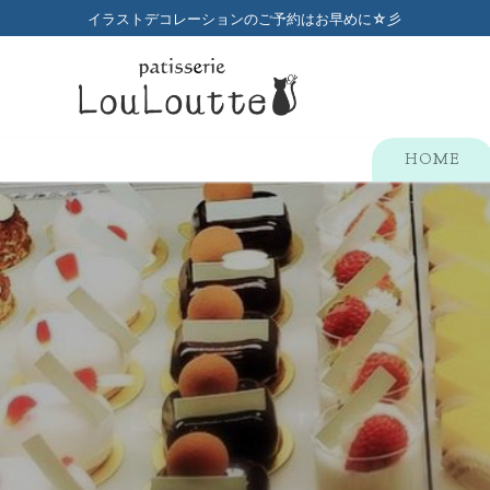
コ
イラストデコレーションのご予約はお早めに☆彡
ン
テ
ン
ツ
へ
HOME
ス
キ
ッ
プ
検
索:
HOME
メニュー
店舗のご案内
プチガトー