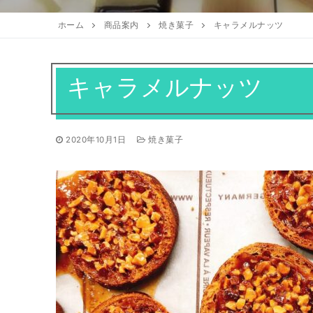
お知らせ
アクセスマップ
焼き菓子
ホーム
商品案内
焼き菓子
キャラメルナッツ
ギフト
全てのお知らせ
営業日
アントルメ
採用情報
季節限定商品
キャラメルナッツ
プリントクッキ
お客様の声
2020年10月1日
焼き菓子