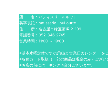
店 名：パティスリールルット
英字表記：patisserie LouLoutte
住 所：名古屋市緑区藤塚 2-109
電話番号：052-846-2745
営業時間：11:00 ～ 19:00
※基本水曜定休ですが詳細は
営業日カレンダー
を
※各種カード取扱（一部の商品は現金のみ）ござい
※お店の前にパーキング 4台分ございます。