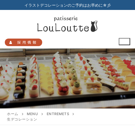
コ
イラストデコレーションのご予約はお早めに☆彡
ン
テ
ン
ツ
へ
採用情報
ス
キ
ッ
プ
検
索:
HOME
メニュー
ホーム
MENU
ENTREMETS
生デコレーション
店舗のご案内
プチガトー
お知らせ
アクセスマップ