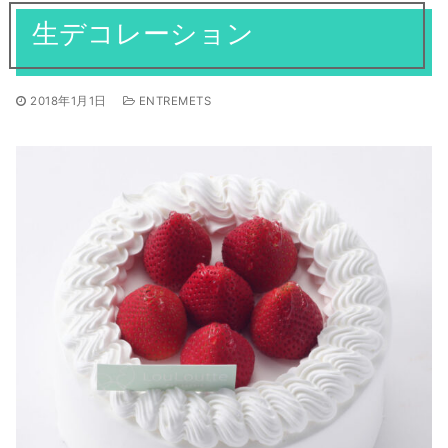
焼き菓子
生デコレーション
ギフト
全てのお知らせ
営業日
アントルメ
採用情報
季節限定商品
2018年1月1日
ENTREMETS
プリントクッキーのご予約について
お客様の声