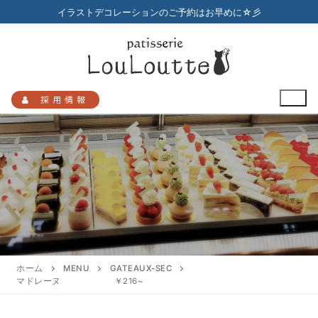
コ
イラストデコレーションのご予約はお早めに☆彡
ン
テ
ン
ツ
へ
採用情報
ス
キ
ッ
プ
検
索:
HOME
メニュー
ホーム
MENU
GATEAUX-SEC
マドレーヌ ￥216~
店舗のご案内
プチガトー
お知らせ
アクセスマップ