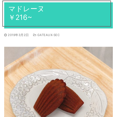
焼き菓子
マドレーヌ
ギフト
全てのお知らせ
営業日
アントルメ
￥216~
採用情報
季節限定商品
プリントクッキーのご予約について
2019年3月2日
GATEAUX-SEC
お客様の声