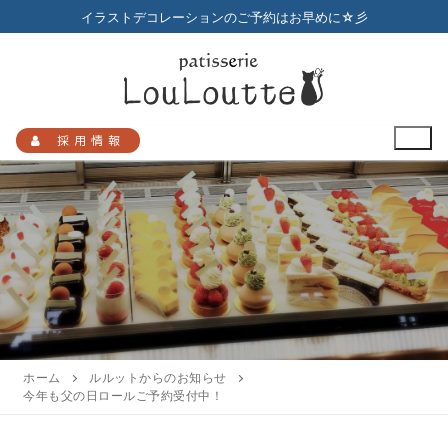
コ
イラストデコレーションのご予約はお早めに☆彡
ン
テ
ン
ツ
へ
採用情報
ス
キ
ッ
プ
検
索:
HOME
メニュー
ホーム
ルルットからのお知らせ
今年も父の日ロールご予約受付中！
店舗のご案内
プチガトー
お知らせ
アクセスマップ