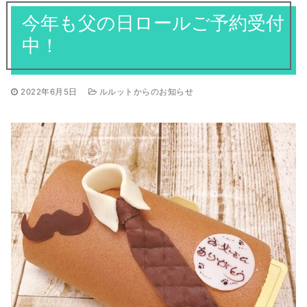
焼き菓子
今年も父の日ロールご予約受付
ギフト
全てのお知らせ
営業日
アントルメ
中！
採用情報
季節限定商品
プリントクッキーのご予約について
2022年6月5日
ルルットからのお知らせ
お客様の声