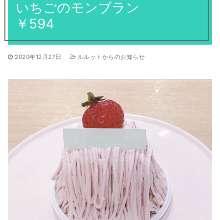
焼き菓子
いちごのモンブラン
ギフト
全てのお知らせ
￥594
営業日
アントルメ
採用情報
季節限定商品
2020年12月27日
ルルットからのお知らせ
プリントクッキーのご予約について
お客様の声