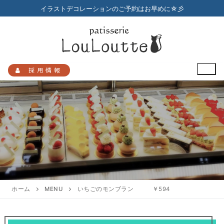
コ
イラストデコレーションのご予約はお早めに☆彡
ン
テ
ン
ツ
へ
採用情報
ス
キ
ッ
プ
検
索:
HOME
メニュー
ホーム
MENU
いちごのモンブラン ￥594
店舗のご案内
プチガトー
お知らせ
アクセスマップ