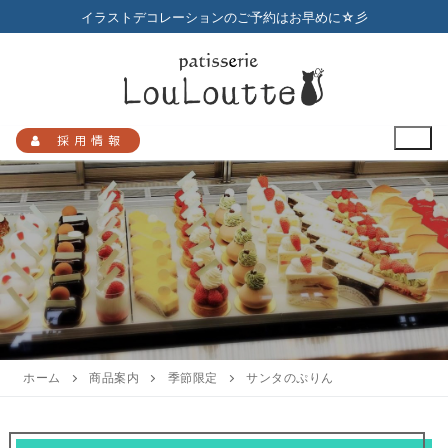
コ
イラストデコレーションのご予約はお早めに☆彡
ン
テ
ン
ツ
へ
採用情報
ス
キ
ッ
プ
検
索:
HOME
メニュー
ホーム
商品案内
季節限定
サンタのぷりん
店舗のご案内
プチガトー
お知らせ
アクセスマップ