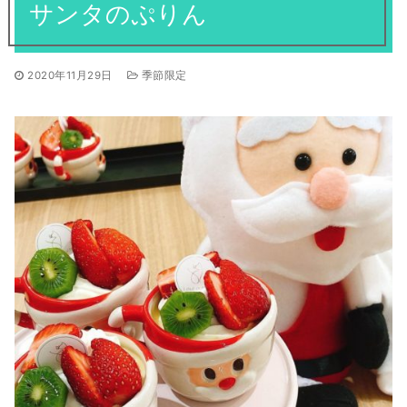
焼き菓子
サンタのぷりん
ギフト
全てのお知らせ
営業日
アントルメ
採用情報
2020年11月29日
季節限定
季節限定商品
プリントクッキーのご予約について
お客様の声