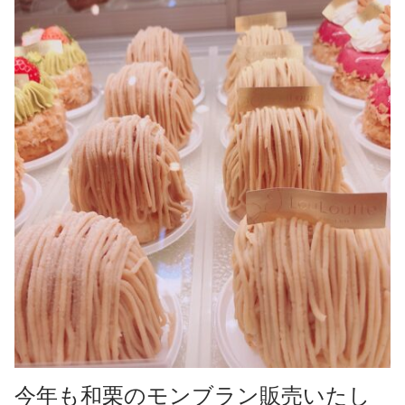
焼き菓子
ギフト
全てのお知らせ
営業日
アントルメ
採用情報
季節限定商品
プリントクッキーのご予約について
お客様の声
今年も和栗のモンブラン販売いたし