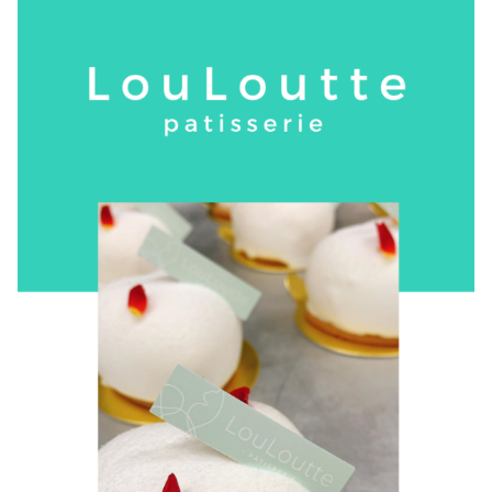
ジ
送
り