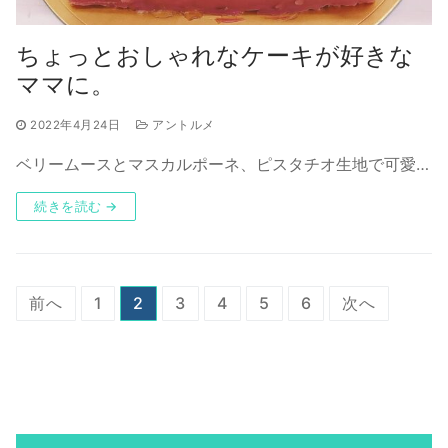
ちょっとおしゃれなケーキが好きな
ママに。
2022年4月24日
アントルメ
ベリームースとマスカルポーネ、ピスタチオ生地で可愛…
続きを読む →
投
前へ
1
2
3
4
5
6
次へ
稿
の
ペ
ー