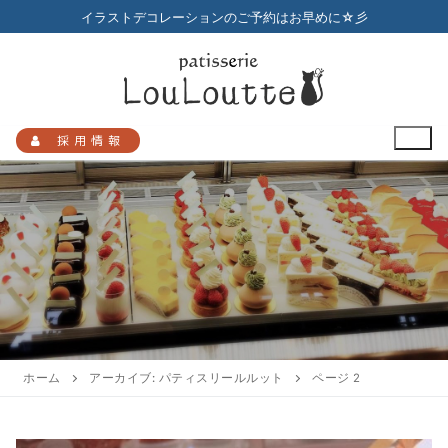
コ
イラストデコレーションのご予約はお早めに☆彡
ン
テ
ン
ツ
へ
採用情報
ス
キ
ッ
プ
検
索:
HOME
メニュー
ホーム
アーカイブ: パティスリールルット
ページ 2
店舗のご案内
プチガトー
お知らせ
アクセスマップ