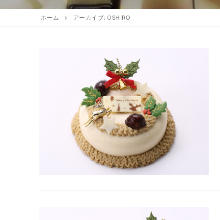
お知らせ
アクセスマップ
焼き菓子
ホーム
アーカイブ: OSHIRO
ギフト
全てのお知らせ
営業日
アントルメ
採用情報
季節限定商品
プリントクッキ
お客様の声