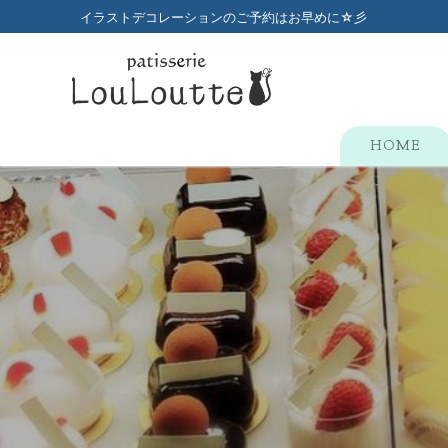
コ
イラストデコレーションのご予約はお早めに☆彡
ン
テ
ン
ツ
へ
HOME
ス
キ
ッ
プ
検
索:
HOME
メニュー
店舗のご案内
プチガトー