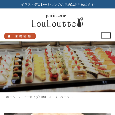
コ
イラストデコレーションのご予約はお早めに☆彡
ン
テ
ン
ツ
へ
採用情報
ス
キ
ッ
プ
検
索:
HOME
メニュー
ホーム
アーカイブ: OSHIRO
ページ 3
店舗のご案内
プチガトー
お知らせ
アクセスマップ