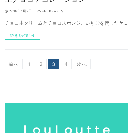
2018年1月2日
ENTREMETS
チョコ生クリームとチョコスポンジ、いちごを使ったケ…
続きを読む →
投
前へ
1
2
3
4
次へ
稿
の
ペ
ー
ジ
送
り