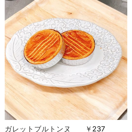
焼き菓子
ギフト
全てのお知らせ
営業日
アントルメ
採用情報
季節限定商品
プリントクッキーのご予約について
お客様の声
ガレットブルトンヌ ￥237